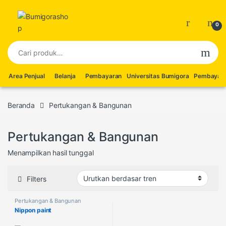
Skip to navigation
Skip to content
0
Pencarian untuk:
Area Penjual
Belanja
Pembayaran
Universitas Bumigora
Pembayara
Beranda
Pertukangan & Bangunan
Pertukangan & Bangunan
Menampilkan hasil tunggal
Filters
Pertukangan & Bangunan
Nippon paint