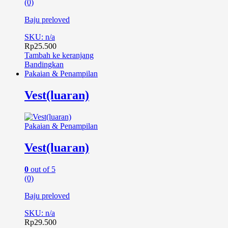
(0)
Baju preloved
SKU: n/a
Rp
25.500
Tambah ke keranjang
Bandingkan
Pakaian & Penampilan
Vest(luaran)
Pakaian & Penampilan
Vest(luaran)
0
out of 5
(0)
Baju preloved
SKU: n/a
Rp
29.500