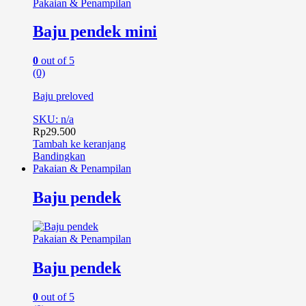
Pakaian & Penampilan
Baju pendek mini
0
out of 5
(0)
Baju preloved
SKU: n/a
Rp
29.500
Tambah ke keranjang
Bandingkan
Pakaian & Penampilan
Baju pendek
Pakaian & Penampilan
Baju pendek
0
out of 5