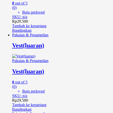
0
out of 5
(0)
Baju preloved
SKU: n/a
Rp
29.500
Tambah ke keranjang
Bandingkan
Pakaian & Penampilan
Vest(luaran)
Pakaian & Penampilan
Vest(luaran)
0
out of 5
(0)
Baju preloved
SKU: n/a
Rp
29.500
Tambah ke keranjang
Bandingkan