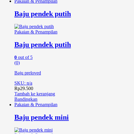
Pakaian & Penampilan
Baju pendek putih
Pakaian & Penampilan
Baju pendek putih
0
out of 5
(0)
Baju preloved
SKU: n/a
Rp
29.500
Tambah ke keranjang
Bandingkan
Pakaian & Penampilan
Baju pendek mini