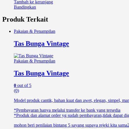
Tambah ke keranjang
Bandingkan
Produk Terkait
Pakaian & Penampilan
Tas Bunga Vintage
Pakaian & Penampilan
Tas Bunga Vintage
0
out of 5
(0)
Model produk cantik, bahan kuat dan awet, elegan, simpel, manis
*Pembayaran hanya melalui transfer ke bank yang tersedia
*Produk dan alamat order yg sudah pembayaran,tidak dapat diga
mohon beri penilaian bintang 5 sayang supaya rejeki kita sa