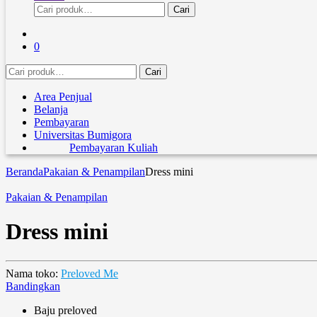
Pencarian
Cari
untuk:
0
Pencarian
Cari
untuk:
Area Penjual
Belanja
Pembayaran
Universitas Bumigora
Pembayaran Kuliah
Beranda
Pakaian & Penampilan
Dress mini
Pakaian & Penampilan
Dress mini
Nama toko:
Preloved Me
Bandingkan
Baju preloved