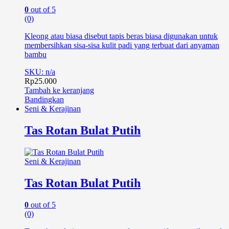
0
out of 5
(0)
Kleong atau biasa disebut tapis beras biasa digunakan untuk
membersihkan sisa-sisa kulit padi yang terbuat dari anyaman
bambu
SKU: n/a
Rp
25.000
Tambah ke keranjang
Bandingkan
Seni & Kerajinan
Tas Rotan Bulat Putih
Seni & Kerajinan
Tas Rotan Bulat Putih
0
out of 5
(0)