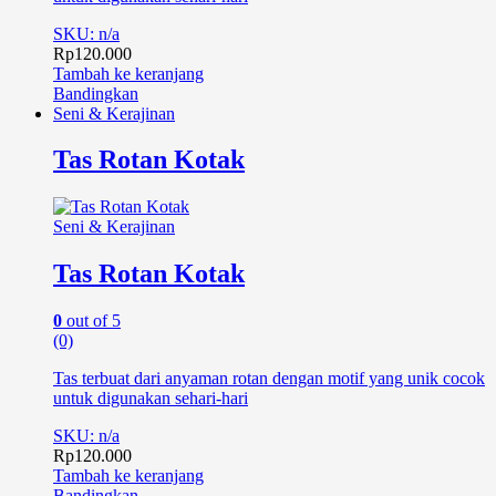
SKU: n/a
Rp
120.000
Tambah ke keranjang
Bandingkan
Seni & Kerajinan
Tas Rotan Kotak
Seni & Kerajinan
Tas Rotan Kotak
0
out of 5
(0)
Tas terbuat dari anyaman rotan dengan motif yang unik cocok
untuk digunakan sehari-hari
SKU: n/a
Rp
120.000
Tambah ke keranjang
Bandingkan