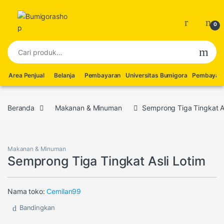
Skip to navigation
Skip to content
0
Pencarian untuk:
Area Penjual
Belanja
Pembayaran
Universitas Bumigora
Pembayara
Beranda
Makanan & Minuman
Semprong Tiga Tingkat As
Makanan & Minuman
Semprong Tiga Tingkat Asli Lotim
Nama toko:
Cemilan99
Bandingkan