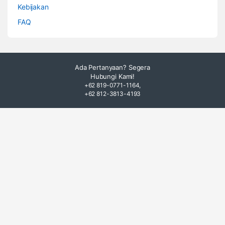
Kebijakan
FAQ
Ada Pertanyaan? Segera
Hubungi Kami!
+62 819-0771-1164,
+62 812-3813-4193